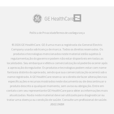
Política de Privacidade
Termos de uso
Segurança
© 2026 GE HealthCare. GE é uma marca registrada da General Electric
Company usada sob licença de marca. Todos os direitos reservados. Os
produtos e tecnologias mencionados neste material estão sujeitos à
regulamentação do governo e podem não estar disponíveis em todas as
localidades. Seu embarque e efetiva comercialização só poderão ocorrer após
a aprovação do regulador. Os produtos e tecnologias podem estar com nome
fantasia distinto do aprovado, sendo que sua comercialização ocorrerá sob o
nome registrado. A GE HealthCare reserva-se o direito de fazer alterações nas
especificações e recursos mostrados neste documento ou de descontinuar o
produto descrito a qualquer momento, sem aviso ou obrigação. Entre em
contato com seu representante GE HealthCare para obter as informações mais
atualizadas. Nada neste material deve ser utilizado para diagnosticar ou
tratar uma doença ou condição de saúde. Consulte um profissional de saúde.
JB02196BR