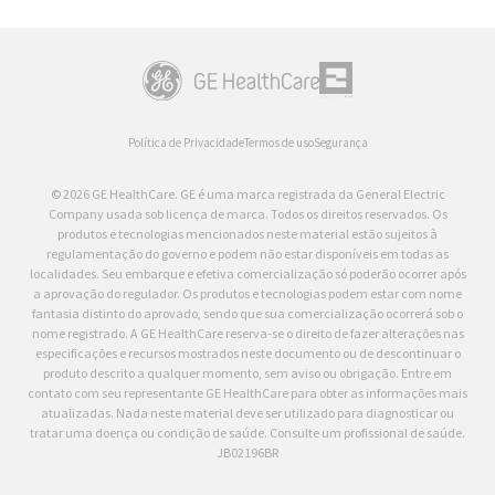
Política de Privacidade
Termos de uso
Segurança
© 2026 GE HealthCare. GE é uma marca registrada da General Electric
Company usada sob licença de marca. Todos os direitos reservados. Os
produtos e tecnologias mencionados neste material estão sujeitos à
regulamentação do governo e podem não estar disponíveis em todas as
localidades. Seu embarque e efetiva comercialização só poderão ocorrer após
a aprovação do regulador. Os produtos e tecnologias podem estar com nome
fantasia distinto do aprovado, sendo que sua comercialização ocorrerá sob o
nome registrado. A GE HealthCare reserva-se o direito de fazer alterações nas
especificações e recursos mostrados neste documento ou de descontinuar o
produto descrito a qualquer momento, sem aviso ou obrigação. Entre em
contato com seu representante GE HealthCare para obter as informações mais
atualizadas. Nada neste material deve ser utilizado para diagnosticar ou
tratar uma doença ou condição de saúde. Consulte um profissional de saúde.
JB02196BR