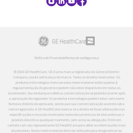
Política de Privacidade
Termos de uso
Segurança
© 2026 GE HealthCare. GE é uma marca registrada da General Electric
Company usada sob licença de marca. Todos os direitos reservados. Os
produtos e tecnologias mencionados neste material estão sujeitos à
regulamentação do governo e podem não estar disponíveis em todas as
localidades. Seu embarque e efetiva comercialização só poderão ocorrer após
a aprovação do regulador. Os produtos e tecnologias podem estar com nome
fantasia distinto do aprovado, sendo que sua comercialização ocorrerá sob o
nome registrado. A GE HealthCare reserva-se o direito de fazer alterações nas
especificações e recursos mostrados neste documento ou de descontinuar o
produto descrito a qualquer momento, sem aviso ou obrigação. Entre em
contato com seu representante GE HealthCare para obter as informações mais
atualizadas. Nada neste material deve ser utilizado para diagnosticar ou